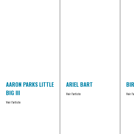
AARON PARKS LITTLE
ARIEL BART
BI
BIG III
Voir l'artiste
Voir l'
Voir l'artiste